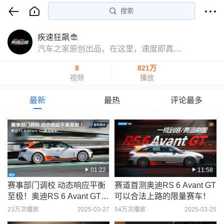
搜索
疾速狂飙
汽车之家原创出品，在这里，速度即真理、马力即正义！
8
821万
视频
播放
最新
最热
评论最多
01:22
11:58
赛事部门调校 动态响应平衡
赛道首测奥迪RS 6 Avant GT
至极！奥迪RS 6 Avant GT圈
可以合法上路的限量赛车！
速解析
23万次播放
2025-03-27
54万次播放
2025-03-25