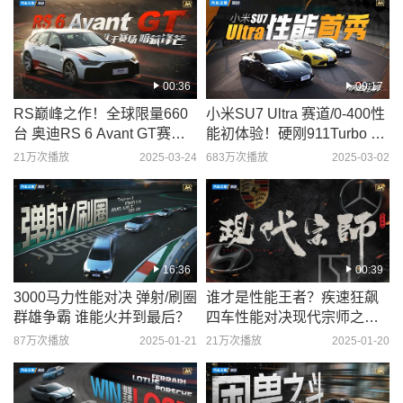
00:36
09:17
RS巅峰之作！全球限量660
小米SU7 Ultra 赛道/0-400性
台 奥迪RS 6 Avant GT赛道
能初体验！硬刚911Turbo S/
首秀 明日上线
日产GT-R
21万次播放
2025-03-24
683万次播放
2025-03-02
16:36
00:39
3000马力性能对决 弹射/刷圈
谁才是性能王者？疾速狂飙
群雄争霸 谁能火并到最后？
四车性能对决现代宗师之争
21日上线！
87万次播放
2025-01-21
21万次播放
2025-01-20