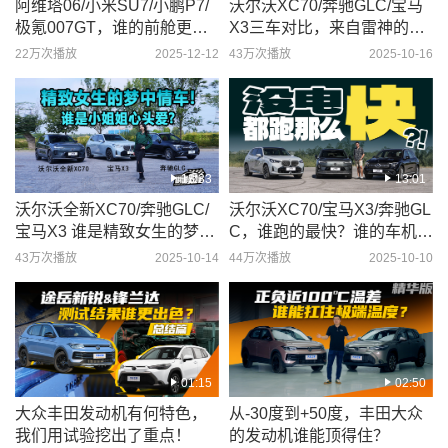
阿维塔06/小米SU7/小鹏P7/
沃尔沃XC70/奔驰GLC/宝马
极氪007GT，谁的前舱更合
X3三车对比，来自雷神的降
理？
维打击？
22万次播放
2025-12-12
43万次播放
2025-10-16
13:33
13:01
沃尔沃全新XC70/奔驰GLC/
沃尔沃XC70/宝马X3/奔驰GL
宝马X3 谁是精致女生的梦中
C，谁跑的最快？谁的车机最
情车?
聪明？
43万次播放
2025-10-14
44万次播放
2025-10-10
01:15
02:50
大众丰田发动机有何特色，
从-30度到+50度，丰田大众
我们用试验挖出了重点！
的发动机谁能顶得住？