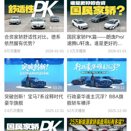
01:05
02:24
合资家轿舒适性对比，德系
国民家轿PK篇——朗逸Pro/
依然握有优势？
速腾L/轩逸，谁是更好的合
资国民家轿?
8万次播放
2026-01-01
1.5万次播放
2026-01-01
03:20
09:12
突破创新！宝马7系诠释时代
行政豪华谁主沉浮？BBA旗
豪华旗舰
舰轿车横评
5.6万次播放
2025-12-31
52万次播放
2025-12-30