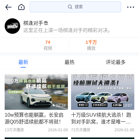
搜索
棋逢对手
这里正在上演一场棋逢对手的精彩对决。
74
1千万
视频
播放
最新
最热
评论最多
02:34
13:07
10w预算也能躺赢，长安启
十万级SUV续航大逃杀！跑
源Q05舒适续航都不将就！
到对手趴窝，谁才是唯一真
神
13万次播放
2026-01-08
72万次播放
2026-01-05