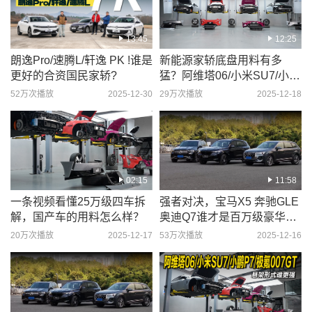
13:45
12:25
朗逸Pro/速腾L/轩逸 PK !谁是
新能源家轿底盘用料有多
更好的合资国民家轿?
猛？阿维塔06/小米SU7/小鹏
P7/极氪007GT
52万次播放
2025-12-30
29万次播放
2025-12-18
02:15
11:58
一条视频看懂25万级四车拆
强者对决，宝马X5 奔驰GLE
解，国产车的用料怎么样？
奥迪Q7谁才是百万级豪华SU
V的守门员
20万次播放
2025-12-17
53万次播放
2025-12-16