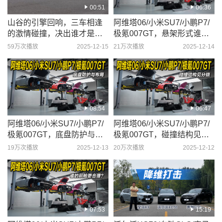
00:51
06:36
山谷的引擎回响，三车相逢
阿维塔06/小米SU7/小鹏P7/
的激情碰撞，决出谁才是公
极氪007GT，悬架形式谁更
路之王
强？
59万次播放
2025-12-15
21万次播放
2025-12-14
08:54
06:47
阿维塔06/小米SU7/小鹏P7/
阿维塔06/小米SU7/小鹏P7/
极氪007GT，底盘防护与布
极氪007GT，碰撞结构见分
局
晓
19万次播放
2025-12-13
20万次播放
2025-12-12
07:53
15:19