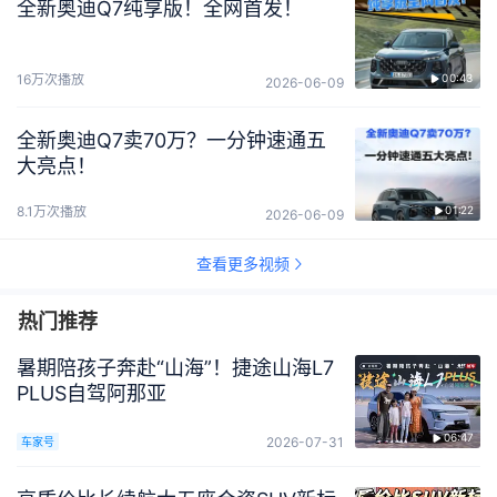
全新奥迪Q7纯享版！全网首发！
16万次播放
00:43
2026-06-09
全新奥迪Q7卖70万？一分钟速通五
大亮点！
8.1万次播放
01:22
2026-06-09
查看更多视频
热门推荐
暑期陪孩子奔赴“山海”！捷途山海L7
PLUS自驾阿那亚
06:47
2026-07-31
车家号