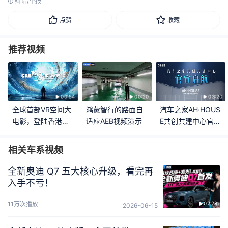
纠错/举报
点赞
收藏
推荐视频
00:54
00:20
03:20
全球首部VR空间大
鸿蒙智行的路面自
汽车之家AH·HOUS
电影，登陆香港车
适应AEB视频演示
E共创共建中心官宣
博会！
启航
相关车系视频
全新奥迪 Q7 五大核心升级，看完再
入手不亏！
11万次播放
02:28
2026-06-15