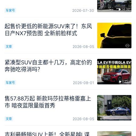
14:32
2026-07-30
车家号
起售价更低的新能源SUV来了！东风
日产NX7预告图 全新前脸样式
2026-08-05
文章
紧凑型SUV自主都十几万，高定价的
奔驰吃得消吗？
02:11
2026-08-01
车家号
售57.88万起 新款玛莎拉蒂格雷嘉上
市 暗夜蓝限量版首秀
2026-08-05
文章
吉利最畅销SUV上新！全新星越L谍