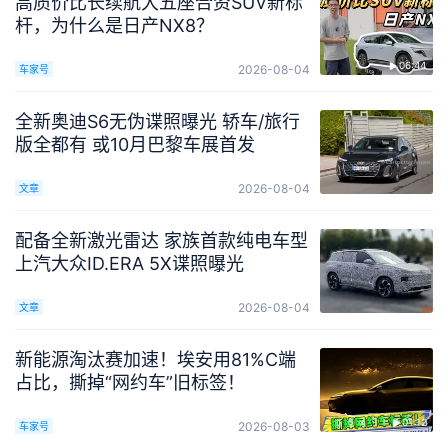
高质价比长续航大五座合资SUV新标
杆，为什么是日产NX8？
06:44
2026-08-04
车家号
全新奥迪S6无伪谍照曝光 轿车/旅行
版全都有 或10月巴黎车展首发
2026-08-04
文章
配备全新激光雷达 家族首款纯电车型
上汽大众ID.ERA 5X谍照曝光
2026-08-04
文章
新能源淘汰赛加速！埃安用81%C端
占比，撕掉“网约车”旧标签！
01:12
2026-08-03
车家号