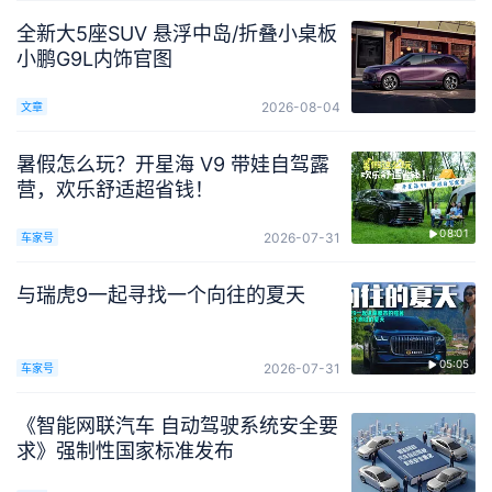
全新大5座SUV 悬浮中岛/折叠小桌板
小鹏G9L内饰官图
2026-08-04
文章
暑假怎么玩？开星海 V9 带娃自驾露
营，欢乐舒适超省钱！
08:01
2026-07-31
车家号
与瑞虎9一起寻找一个向往的夏天
05:05
2026-07-31
车家号
《智能网联汽车 自动驾驶系统安全要
求》强制性国家标准发布