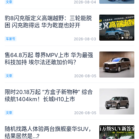
2026-08-04
文章
豹8闪充版定义高端越野：三轮能脱
困 闪充跑得远 华为乾崑也好开
18:39
2026-08-03
车家号
售64.8万起 尊界MPV上市 华为最强
科技加持 埃尔法还敢加价吗？
2026-08-05
文章
限时20.18万起 “方盒子新物种” 综合
续航1404km！长城H10上市
2026-08-05
文章
随机找路人体验两台旗舰豪华SUV，
结果居然是...?