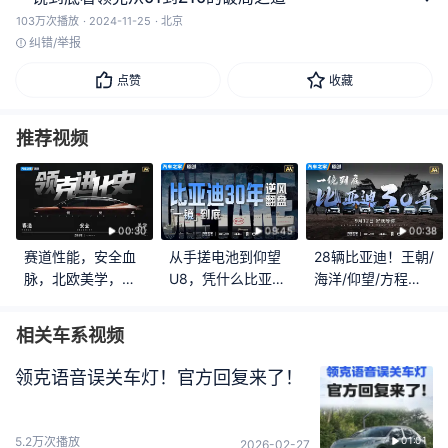
103万次播放
2024-11-25
北京
纠错/举报
点赞
收藏
推荐视频
00:30
09:45
00:38
赛道性能，安全血
从手搓电池到仰望
28辆比亚迪！王朝/
脉，北欧美学，一
U8，凭什么比亚迪
海洋/仰望/方程
镜看懂领克进化史
只用了30年？
豹，一镜说清30年
BYD新能源之路
相关车系视频
领克语音误关车灯！官方回复来了！
5.2万次播放
01:01
2026-02-27