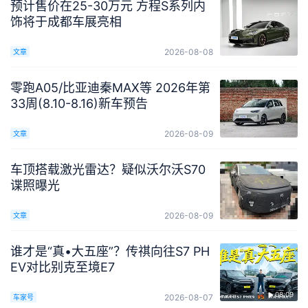
预计售价在25-30万元 方程S系列内
饰将于成都车展亮相
2026-08-08
文章
零跑A05/比亚迪秦MAX等 2026年第
33周(8.10-8.16)新车预告
2026-08-09
文章
车顶搭载激光雷达？疑似沃尔沃S70
谍照曝光
2026-08-09
文章
谁才是“真•大五座”？传祺向往S7 PH
EV对比别克至境E7
08:09
2026-08-07
车家号