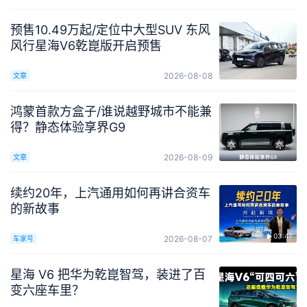
预售10.49万起/定位中大型SUV 东风
风行星海V6乾崑版开启预售
2026-08-08
文章
鸿蒙首款方盒子/谁说越野城市不能兼
得？静态体验享界G9
2026-08-09
文章
续约20年，上汽通用如何再讲合资车
的新故事
03:47
2026-08-07
车家号
星海 V6 把华为乾崑智驾，装进了百
变六座车里？