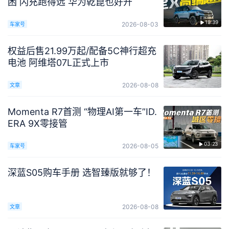
困 闪充跑得远 华为乾崑也好开
18:39
2026-08-03
车家号
权益后售21.99万起/配备5C神行超充
电池 阿维塔07L正式上市
2026-08-08
文章
Momenta R7首测 “物理AI第一车”ID.
ERA 9X零接管
03:23
2026-08-05
车家号
深蓝S05购车手册 选智臻版就够了！
2026-08-08
文章