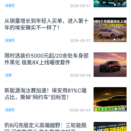
02:48
2026-08-07
车家号
从销量增长到年轻人买单，进入第十
年的埃安确实不一样了！
04:44
2026-08-07
车家号
限时选装价5000元起/20余处车身部
件黑化 极氪8X上线曜夜套件
2026-08-08
文章
新能源淘汰赛加速！埃安用81%C端
占比，撕掉“网约车”旧标签！
01:12
2026-08-03
车家号
豹8闪充版定义高端越野：三轮能脱