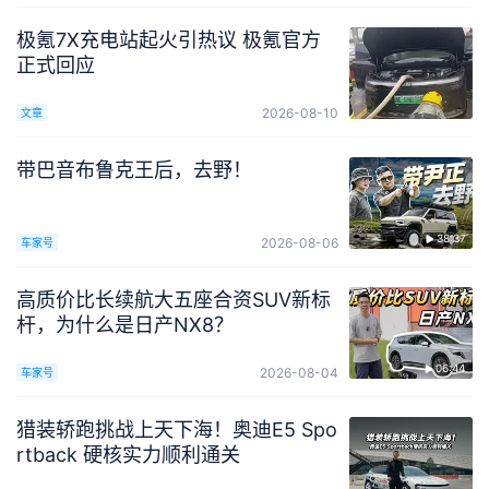
极氪7X充电站起火引热议 极氪官方
正式回应
2026-08-10
文章
带巴音布鲁克王后，去野！
38:37
2026-08-06
车家号
高质价比长续航大五座合资SUV新标
杆，为什么是日产NX8？
06:44
2026-08-04
车家号
猎装轿跑挑战上天下海！奥迪E5 Spo
rtback 硬核实力顺利通关