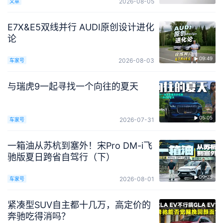
2026-08-05
文章
E7X&E5双线并行 AUDI原创设计进化
论
09:49
2026-08-03
车家号
与瑞虎9一起寻找一个向往的夏天
05:05
2026-07-31
车家号
一箱油从苏杭到塞外！宋Pro DM-i飞
驰版夏日跨省自驾行（下）
09:35
2026-08-01
车家号
紧凑型SUV自主都十几万，高定价的
奔驰吃得消吗？