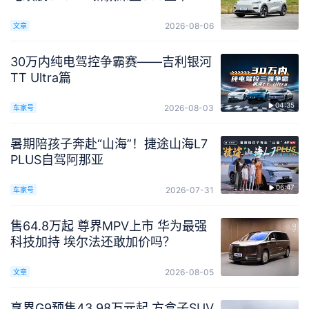
2026-08-06
文章
30万内纯电驾控争霸赛——吉利银河
TT Ultra篇
04:35
2026-08-03
车家号
暑期陪孩子奔赴“山海”！捷途山海L7
PLUS自驾阿那亚
06:47
2026-07-31
车家号
售64.8万起 尊界MPV上市 华为最强
科技加持 埃尔法还敢加价吗？
2026-08-05
文章
享界G9预售43.98万元起 方盒子SUV