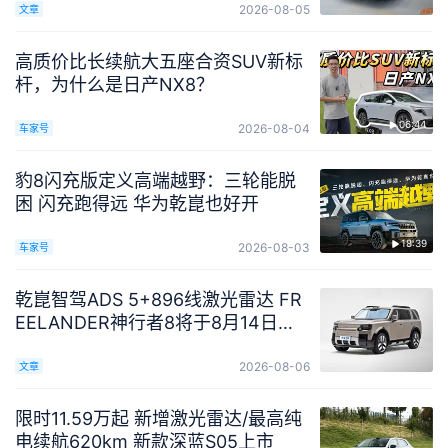
2026-08-05
文章
高质价比长续航大五座合资SUV新标
杆，为什么是日产NX8？
06:44
2026-08-04
车家号
豹8闪充版定义高端越野：三轮能脱
困 闪充跑得远 华为乾崑也好开
18:39
2026-08-03
车家号
乾崑智驾ADS 5+896线激光雷达 FR
EELANDER神行者8将于8月14日预
售
2026-08-06
文章
限时11.59万起 新增激光雷达/最高纯
电续航620km 新款深蓝S05上市