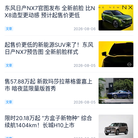
东风日产NX7官图发布 全新前脸 比N
X8造型更动感 预计起售价更低
2026-08-06
文章
起售价更低的新能源SUV来了！东风
日产NX7预告图 全新前脸样式
2026-08-05
文章
售57.88万起 新款玛莎拉蒂格雷嘉上
市 暗夜蓝限量版首秀
2026-08-05
文章
限时20.18万起 “方盒子新物种” 综合
续航1404km！长城H10上市