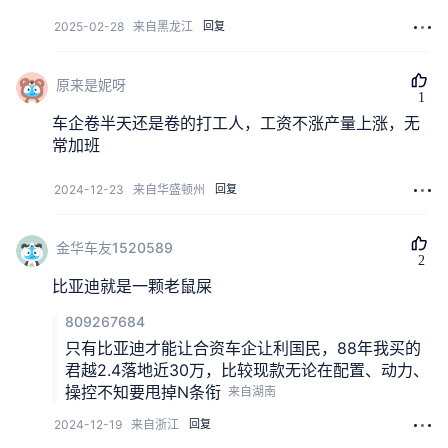
2025-02-28
来自黑龙江
回复
原来是妮呀
1
1
车企卷半天还是卷的打工人，工资不涨产量上涨，无
常加班
2024-12-23
来自华盛顿州
回复
金华车友1520589
2
2
比亚迪就是一颗老鼠屎
809267684
只有比亚迪才能让合资车企让利国民，88年我买的
君越2.4落地近30万，比较现款无论在配置、动力、
操控不知要甩掉N条衔
来自湖南
2024-12-19
来自浙江
回复