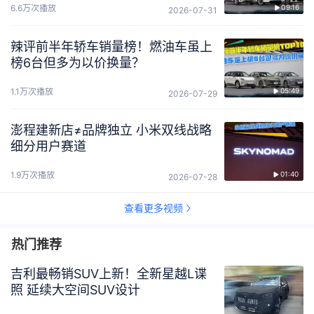
6.6万次播放
09:16
2026-07-31
辣评前半年轿车销量榜！燃油车虽上
榜6台但多为以价换量？
1.1万次播放
05:49
2026-07-29
澎程建新店≠品牌独立 小米双线战略
细分用户赛道
1.9万次播放
01:40
2026-07-28
查看更多视频
热门推荐
吉利最畅销SUV上新！全新星越L谍
照 延续大空间SUV设计