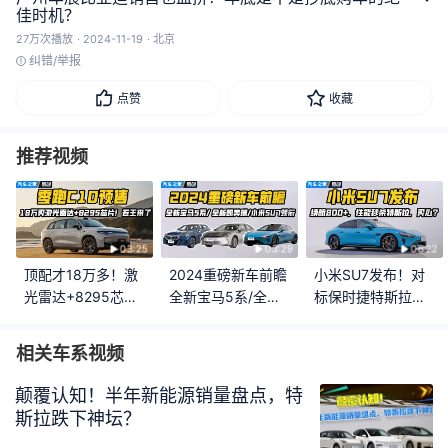
佳时机？
27万次播放
2024-11-19
北京
纠错/举报
点赞
收藏
推荐视频
03:25
03:29
06:22
顶配才18万多！激
2024重磅新车前瞻
小米SU7发布！对
光雷达+8295芯片
全新宝马5系/全新
标保时捷特斯拉？
都有了？零跑C10
凯美瑞/小米SU7领
雷军这次真没吹
才是真卷王！
衔 全是狠货
牛！
相关车系视频
颠覆认知！半年新能源销量盘点，特
斯拉跌下神坛？