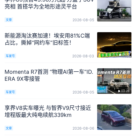
亮相 首搭华为全地形途灵平台
2026-08-05
文章
新能源淘汰赛加速！埃安用81%C端
占比，撕掉“网约车”旧标签！
01:12
2026-08-03
车家号
Momenta R7首测 “物理AI第一车”ID.
ERA 9X零接管
03:23
2026-08-05
车家号
享界V8实车曝光 与智界V9尺寸接近
增程版最大纯电续航339km
2026-08-06
文章