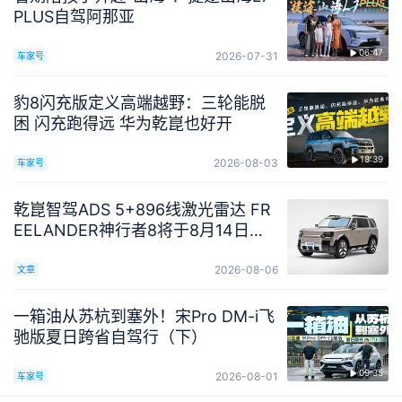
PLUS自驾阿那亚
06:47
2026-07-31
车家号
豹8闪充版定义高端越野：三轮能脱
困 闪充跑得远 华为乾崑也好开
18:39
2026-08-03
车家号
乾崑智驾ADS 5+896线激光雷达 FR
EELANDER神行者8将于8月14日预
售
2026-08-06
文章
一箱油从苏杭到塞外！宋Pro DM-i飞
驰版夏日跨省自驾行（下）
09:35
2026-08-01
车家号