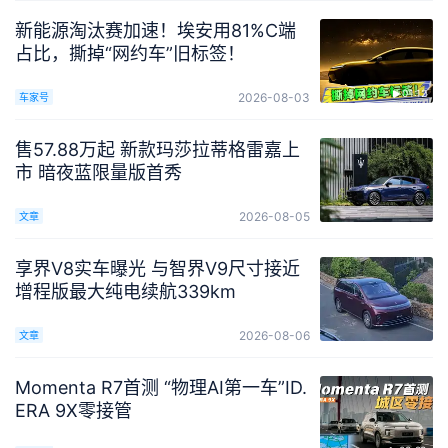
新能源淘汰赛加速！埃安用81%C端
占比，撕掉“网约车”旧标签！
01:12
2026-08-03
车家号
售57.88万起 新款玛莎拉蒂格雷嘉上
市 暗夜蓝限量版首秀
2026-08-05
文章
享界V8实车曝光 与智界V9尺寸接近
增程版最大纯电续航339km
2026-08-06
文章
Momenta R7首测 “物理AI第一车”ID.
ERA 9X零接管