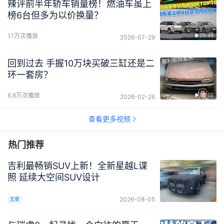
辣评前半年轿车销量榜！燃油车虽上
榜6台但多为以价换量？
1.1万次播放
05:49
2026-07-29
回到过去 手握10万块买破三缸还是二
环一套房？
6.6万次播放
02:02
2026-02-26
查看更多视频
热门推荐
吉利最畅销SUV上新！全新星越L谍
照 延续大空间SUV设计
2026-08-05
文章