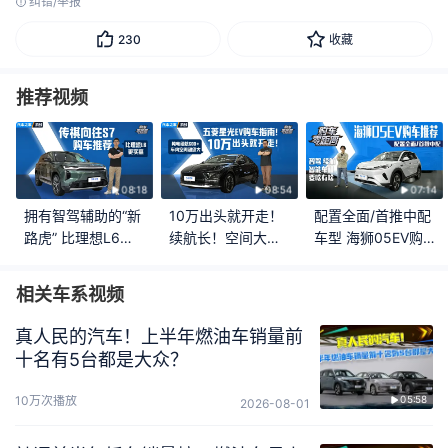
纠错/举报
230
收藏
推荐视频
08:18
08:54
07:14
拥有智驾辅助的“新
10万出头就开走！
配置全面/首推中配
路虎” 比理想L6更
续航长！空间大！
车型 海狮05EV购
实惠 传祺向往S7购
五菱星光EV最新购
车推荐
车推荐
车指南！
相关车系视频
真人民的汽车！上半年燃油车销量前
十名有5台都是大众？
10万次播放
05:58
2026-08-01