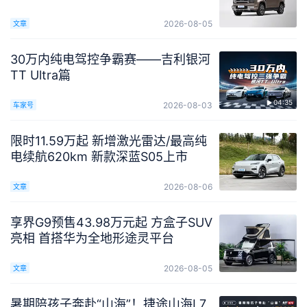
2026-08-05
文章
30万内纯电驾控争霸赛——吉利银河
TT Ultra篇
04:35
2026-08-03
车家号
限时11.59万起 新增激光雷达/最高纯
电续航620km 新款深蓝S05上市
2026-08-06
文章
享界G9预售43.98万元起 方盒子SUV
亮相 首搭华为全地形途灵平台
2026-08-05
文章
暑期陪孩子奔赴“山海”！捷途山海L7