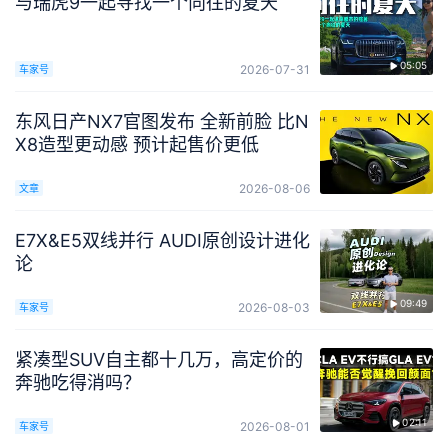
与瑞虎9一起寻找一个向往的夏天
05:05
2026-07-31
车家号
东风日产NX7官图发布 全新前脸 比N
X8造型更动感 预计起售价更低
2026-08-06
文章
E7X&E5双线并行 AUDI原创设计进化
论
09:49
2026-08-03
车家号
紧凑型SUV自主都十几万，高定价的
奔驰吃得消吗？
02:11
2026-08-01
车家号