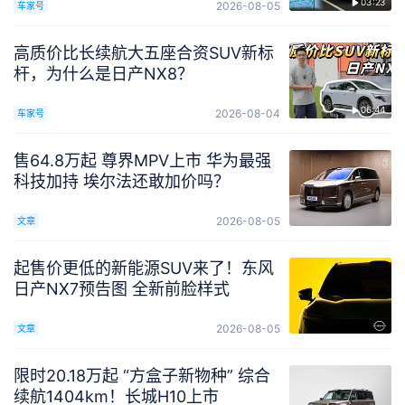
03:23
2026-08-05
车家号
高质价比长续航大五座合资SUV新标
杆，为什么是日产NX8？
06:44
2026-08-04
车家号
售64.8万起 尊界MPV上市 华为最强
科技加持 埃尔法还敢加价吗？
2026-08-05
文章
起售价更低的新能源SUV来了！东风
日产NX7预告图 全新前脸样式
2026-08-05
文章
限时20.18万起 “方盒子新物种” 综合
续航1404km！长城H10上市