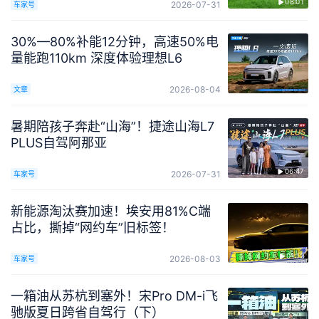
08:01
2026-07-31
车家号
30%—80%补能12分钟，高速50%电
量能跑110km 深度体验理想L6
2026-08-04
文章
暑期陪孩子奔赴“山海”！捷途山海L7
PLUS自驾阿那亚
06:47
2026-07-31
车家号
新能源淘汰赛加速！埃安用81%C端
占比，撕掉“网约车”旧标签！
01:12
2026-08-03
车家号
一箱油从苏杭到塞外！宋Pro DM-i飞
驰版夏日跨省自驾行（下）