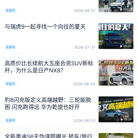
09:35
2026-08-01
车家号
与瑞虎9一起寻找一个向往的夏天
05:05
2026-07-31
车家号
高质价比长续航大五座合资SUV新标
杆，为什么是日产NX8？
06:44
2026-08-04
车家号
豹8闪充版定义高端越野：三轮能脱
困 闪充跑得远 华为乾崑也好开
18:39
2026-08-03
车家号
全新奥迪S6无伪谍照曝光 轿车/旅行