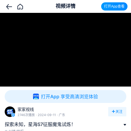
视频详情
打开App查看
打开App 享受高清浏览体验
家家视线
关注
2746次播放
2024-09-11
广东
探索未知，星海S7征服魔鬼试炼！