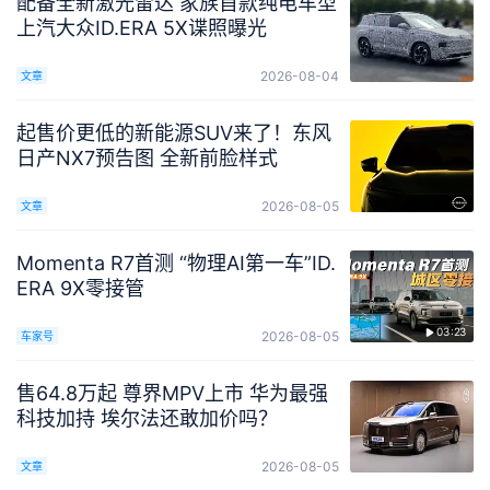
配备全新激光雷达 家族首款纯电车型
上汽大众ID.ERA 5X谍照曝光
2026-08-04
文章
起售价更低的新能源SUV来了！东风
日产NX7预告图 全新前脸样式
2026-08-05
文章
Momenta R7首测 “物理AI第一车”ID.
ERA 9X零接管
03:23
2026-08-05
车家号
售64.8万起 尊界MPV上市 华为最强
科技加持 埃尔法还敢加价吗？
2026-08-05
文章