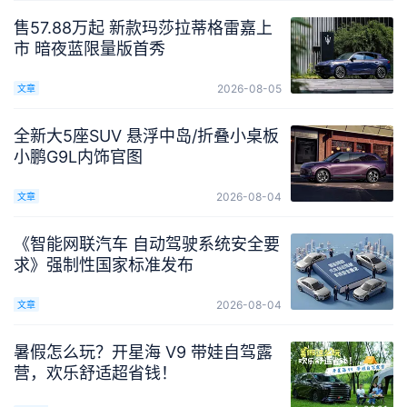
售57.88万起 新款玛莎拉蒂格雷嘉上
市 暗夜蓝限量版首秀
2026-08-05
文章
全新大5座SUV 悬浮中岛/折叠小桌板
小鹏G9L内饰官图
2026-08-04
文章
《智能网联汽车 自动驾驶系统安全要
求》强制性国家标准发布
2026-08-04
文章
暑假怎么玩？开星海 V9 带娃自驾露
营，欢乐舒适超省钱！