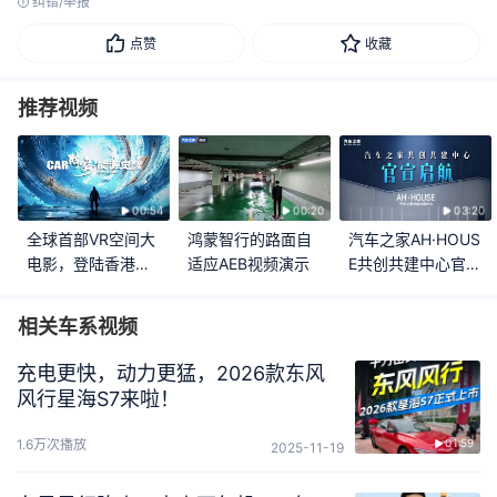
纠错/举报
点赞
收藏
推荐视频
00:54
00:20
03:20
全球首部VR空间大
鸿蒙智行的路面自
汽车之家AH·HOUS
电影，登陆香港车
适应AEB视频演示
E共创共建中心官宣
博会！
启航
相关车系视频
充电更快，动力更猛，2026款东风
风行星海S7来啦！
1.6万次播放
01:59
2025-11-19