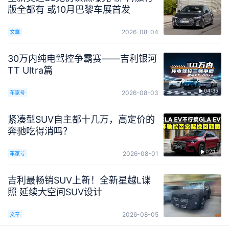
版全都有 或10月巴黎车展首发
2026-08-04
文章
30万内纯电驾控争霸赛——吉利银河
TT Ultra篇
04:35
2026-08-03
车家号
紧凑型SUV自主都十几万，高定价的
奔驰吃得消吗？
02:11
2026-08-01
车家号
吉利最畅销SUV上新！全新星越L谍
照 延续大空间SUV设计
2026-08-05
文章