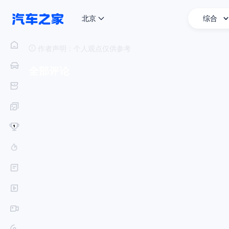
北京
综合
营收持平利润暴跌，大众拟裁员10万所为何？
作者声明：
个人观点仅供参考
全部评论