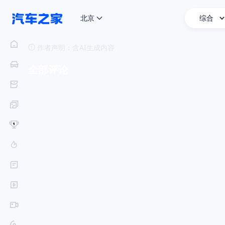
北京
综合
全新帕杰罗经典硬派越野回归，T形LED灯组+数字化三联仪表
作者声明：
含AI生成内容
全部评论